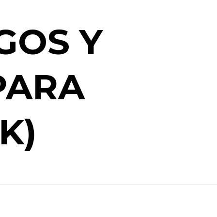
GOS Y
PARA
K)