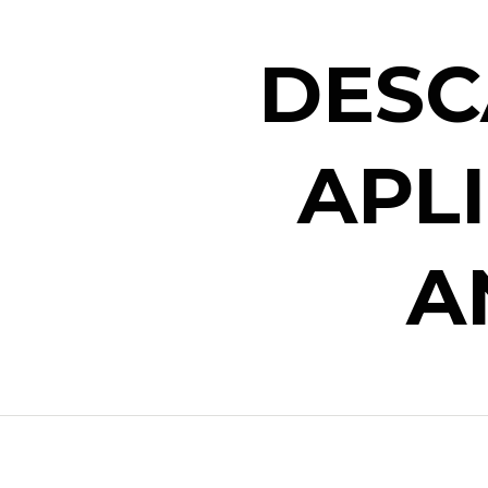
DESC
APL
A