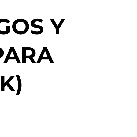
GOS Y
PARA
K)