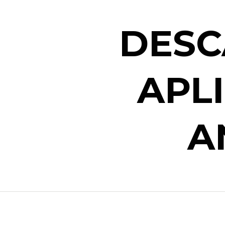
DESC
APL
A