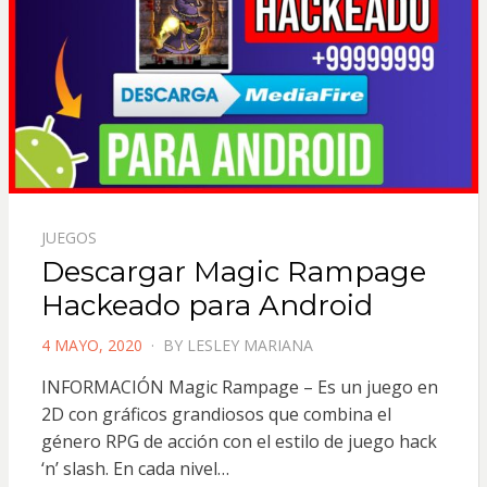
JUEGOS
Descargar Magic Rampage
Hackeado para Android
POSTED
4 MAYO, 2020
BY
LESLEY MARIANA
ON
INFORMACIÓN Magic Rampage – Es un juego en
2D con gráficos grandiosos que combina el
género RPG de acción con el estilo de juego hack
‘n’ slash. En cada nivel…