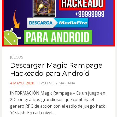
JUEGOS
Descargar Magic Rampage
Hackeado para Android
POSTED
4 MAYO, 2020
BY
LESLEY MARIANA
ON
INFORMACIÓN Magic Rampage – Es un juego en
2D con gráficos grandiosos que combina el
género RPG de acción con el estilo de juego hack
‘n’ slash. En cada nivel…