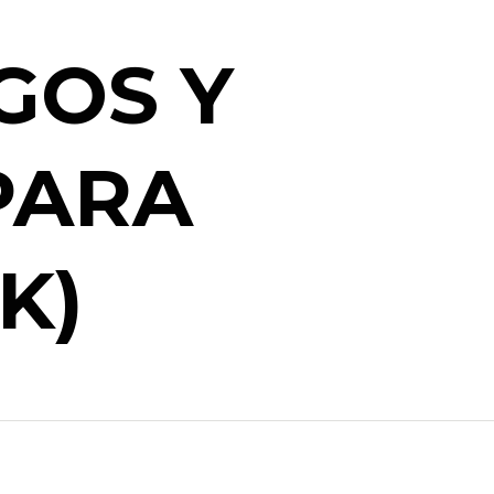
GOS Y
PARA
K)