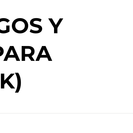
GOS Y
PARA
K)