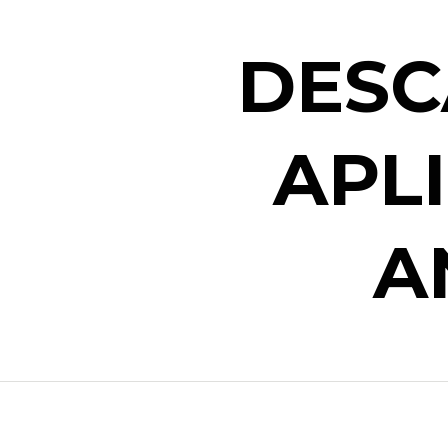
DESC
APL
A