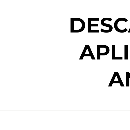
DESC
APL
A