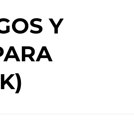
GOS Y
PARA
K)