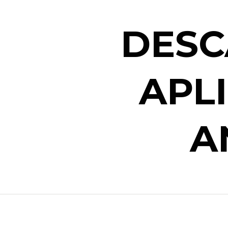
DESC
APL
A