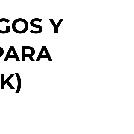
GOS Y
PARA
K)