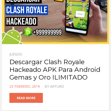
JUEGOS
Descargar Clash Royale
Hackeado APK Para Android
Gemas y Oro ILIMITADO
POSTED
23 FEBRERO, 2019
BY
ARTURO
ON
READ MORE