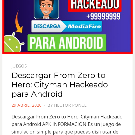
JUEGOS
Descargar From Zero to
Hero: Cityman Hackeado
para Android
POSTED
29 ABRIL, 2020
BY
HECTOR PONCE
ON
Descargar From Zero to Hero: Cityman Hackeado
para Android APK INFORMACIÓN Es un juego de
simulación simple para que puedas disfrutar de