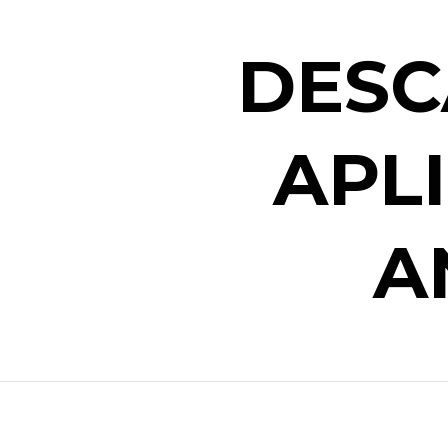
DESC
APL
A