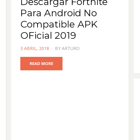
Descargar Fortnite
Para Android No
Compatible APK
OFicial 2019
POSTED
3 ABRIL, 2018
BY
ARTURO
ON
READ MORE