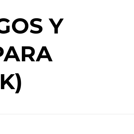
GOS Y
PARA
K)