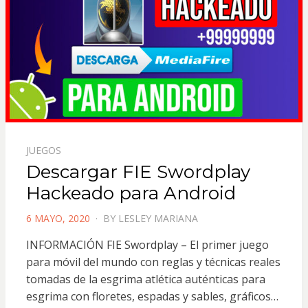
JUEGOS
Descargar FIE Swordplay
Hackeado para Android
POSTED
6 MAYO, 2020
BY
LESLEY MARIANA
ON
INFORMACIÓN FIE Swordplay – El primer juego
para móvil del mundo con reglas y técnicas reales
tomadas de la esgrima atlética auténticas para
esgrima con floretes, espadas y sables, gráficos…