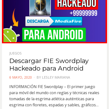
JUEGOS
Descargar FIE Swordplay
Hackeado para Android
POSTED
6 MAYO, 2020
BY
LESLEY MARIANA
ON
INFORMACIÓN FIE Swordplay – El primer juego
para móvil del mundo con reglas y técnicas reales
tomadas de la esgrima atlética auténticas para
esgrima con floretes, espadas y sables, gráficos…