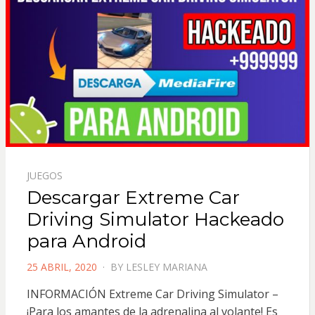
JUEGOS
Descargar Extreme Car
Driving Simulator Hackeado
para Android
POSTED
25 ABRIL, 2020
BY
LESLEY MARIANA
ON
INFORMACIÓN Extreme Car Driving Simulator –
¡Para los amantes de la adrenalina al volante! Es