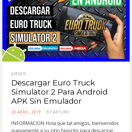
JUEGOS
Descargar Euro Truck
Simulator 2 Para Android
APK Sin Emulador
POSTED
20 ABRIL, 2019
BY
ARTURO
ON
INFORMACION Hola que tal amigos, bienvenidos
nuevamente a su sitio favorito para descargar