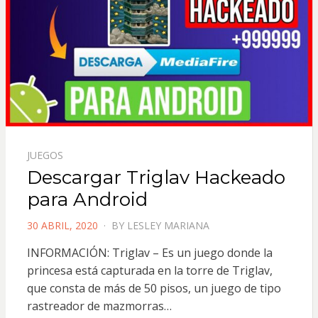
JUEGOS
Descargar Triglav Hackeado
para Android
POSTED
30 ABRIL, 2020
BY
LESLEY MARIANA
ON
INFORMACIÓN: Triglav – Es un juego donde la
princesa está capturada en la torre de Triglav,
que consta de más de 50 pisos, un juego de tipo
rastreador de mazmorras…