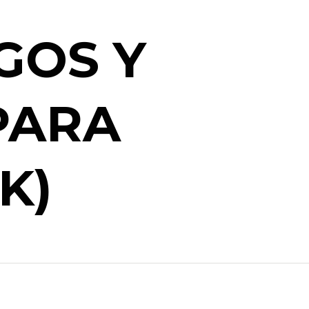
GOS Y
PARA
K)