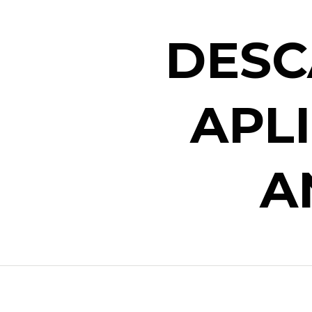
DESC
APL
A