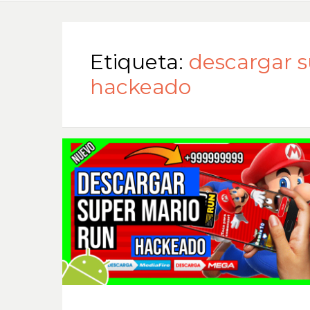
Etiqueta:
descargar s
hackeado