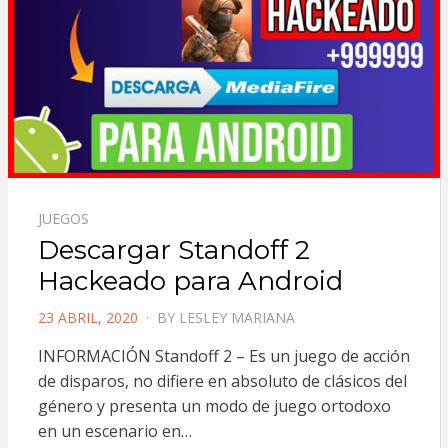
JUEGOS
Descargar Standoff 2
Hackeado para Android
POSTED
23 ABRIL, 2020
BY
LESLEY MARIANA
ON
INFORMACIÓN Standoff 2 – Es un juego de acción
de disparos, no difiere en absoluto de clásicos del
género y presenta un modo de juego ortodoxo
en un escenario en…