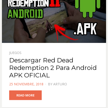
JUEGOS
Descargar Red Dead
Redemption 2 Para Android
APK OFICIAL
POSTED
25 NOVIEMBRE, 2018
BY
ARTURO
ON
READ MORE