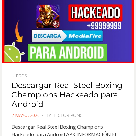
JUEGOS
Descargar Real Steel Boxing
Champions Hackeado para
Android
POSTED
2 MAYO, 2020
BY
HECTOR PONCE
ON
Descargar Real Steel Boxing Champions
Hackeado para Android APK INFORMACIÓN El