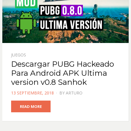
JUEGOS
Descargar PUBG Hackeado
Para Android APK Ultima
version v0.8 Sanhok
POSTED
13 SEPTIEMBRE, 2018
BY
ARTURO
ON
READ MORE