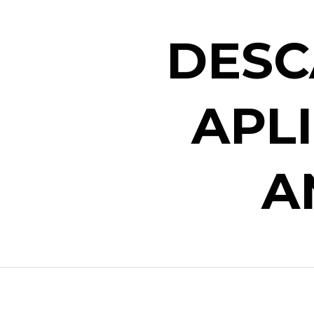
DESC
APL
A