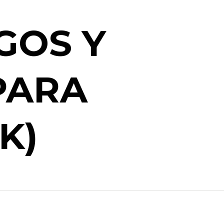
GOS Y
PARA
K)