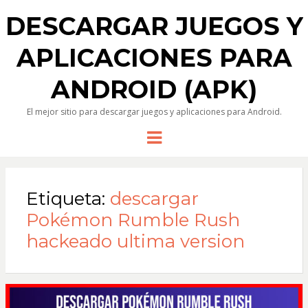
DESCARGAR JUEGOS Y
APLICACIONES PARA
ANDROID (APK)
El mejor sitio para descargar juegos y aplicaciones para Android.
Menu
Etiqueta:
descargar
Pokémon Rumble Rush
hackeado ultima version