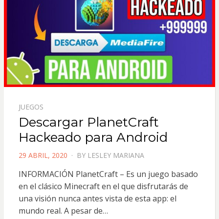
JUEGOS
Descargar PlanetCraft
Hackeado para Android
POSTED
29 ABRIL, 2020
BY
LESLEY MARIANA
ON
INFORMACIÓN PlanetCraft – Es un juego basado
en el clásico Minecraft en el que disfrutarás de
una visión nunca antes vista de esta app: el
mundo real. A pesar de…