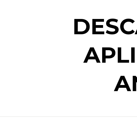
DESC
APL
A