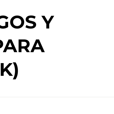
GOS Y
PARA
K)