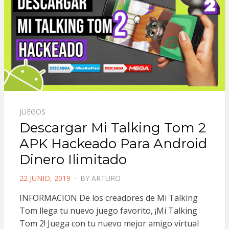
JUEGOS
Descargar Mi Talking Tom 2
APK Hackeado Para Android
Dinero Ilimitado
POSTED
22 JUNIO, 2019
BY
ARTURO
ON
INFORMACION De los creadores de Mi Talking
Tom llega tu nuevo juego favorito, ¡Mi Talking
Tom 2! Juega con tu nuevo mejor amigo virtual