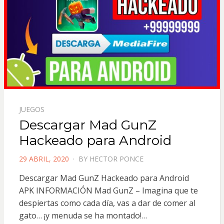
JUEGOS
Descargar Mad GunZ
Hackeado para Android
POSTED
29 ABRIL, 2020
BY
HECTOR PONCE
ON
Descargar Mad GunZ Hackeado para Android
APK INFORMACIÓN Mad GunZ – Imagina que te
despiertas como cada día, vas a dar de comer al
gato… ¡y menuda se ha montado!…