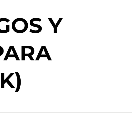
GOS Y
PARA
K)