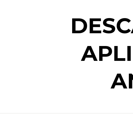
DESC
APL
A