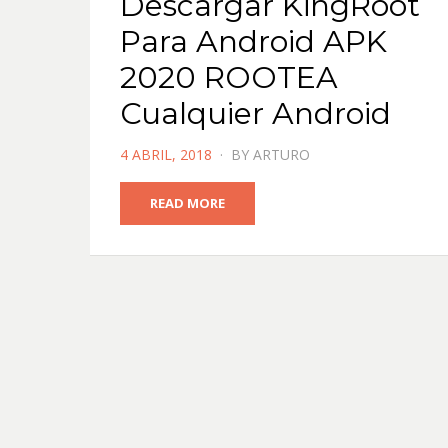
Descargar KingRoot
Para Android APK
2020 ROOTEA
Cualquier Android
POSTED
4 ABRIL, 2018
BY
ARTURO
ON
READ MORE