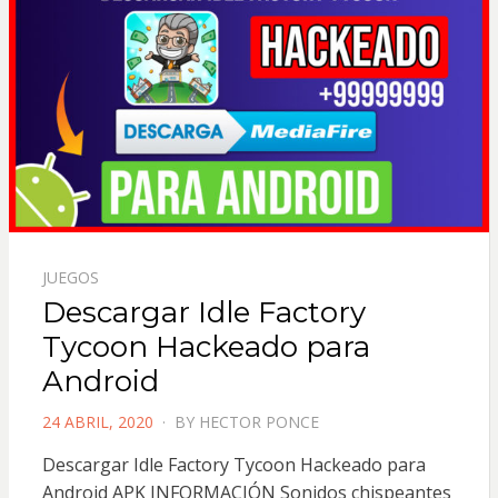
JUEGOS
Descargar Idle Factory
Tycoon Hackeado para
Android
POSTED
24 ABRIL, 2020
BY
HECTOR PONCE
ON
Descargar Idle Factory Tycoon Hackeado para
Android APK INFORMACIÓN Sonidos chispeantes