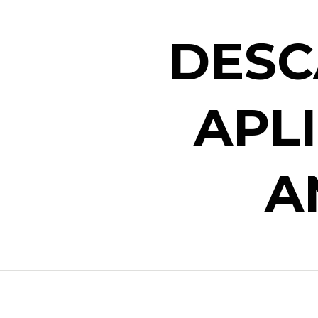
DESC
APL
A