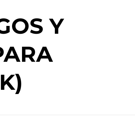
GOS Y
PARA
K)