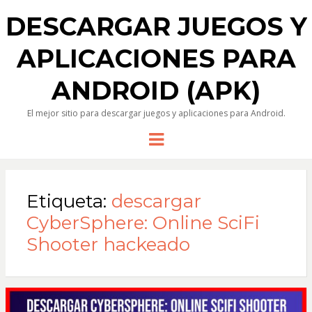
DESCARGAR JUEGOS Y
APLICACIONES PARA
ANDROID (APK)
El mejor sitio para descargar juegos y aplicaciones para Android.
Menu
Etiqueta:
descargar
CyberSphere: Online SciFi
Shooter hackeado