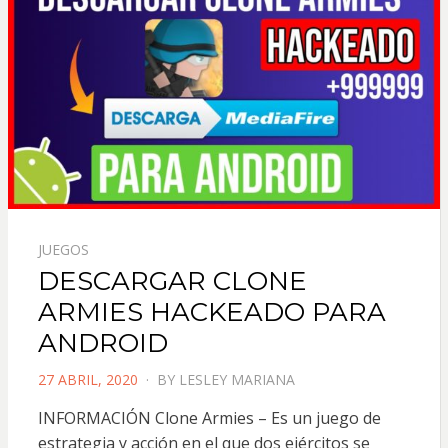
JUEGOS
DESCARGAR CLONE
ARMIES HACKEADO PARA
ANDROID
POSTED
27 ABRIL, 2020
BY
LESLEY MARIANA
ON
INFORMACIÓN Clone Armies – Es un juego de
estrategia y acción en el que dos ejércitos se