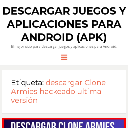
DESCARGAR JUEGOS Y
APLICACIONES PARA
ANDROID (APK)
El mejor sitio para descargar juegos y aplicaciones para Android.
Menu
Etiqueta:
descargar Clone
Armies hackeado ultima
versión