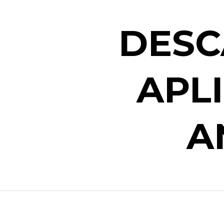
DESC
APL
A