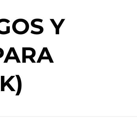
GOS Y
PARA
K)