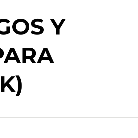
GOS Y
PARA
K)