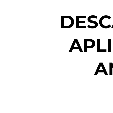
DESC
APL
A