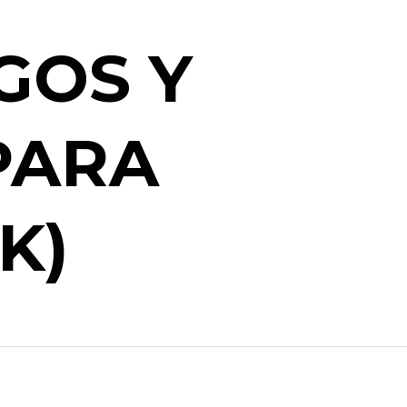
GOS Y
PARA
K)