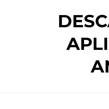
DESC
APL
A