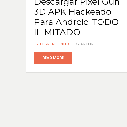
Descargar Pixel Gun
3D APK Hackeado
Para Android TODO
ILIMITADO
POSTED
17 FEBRERO, 2019
BY
ARTURO
ON
READ MORE