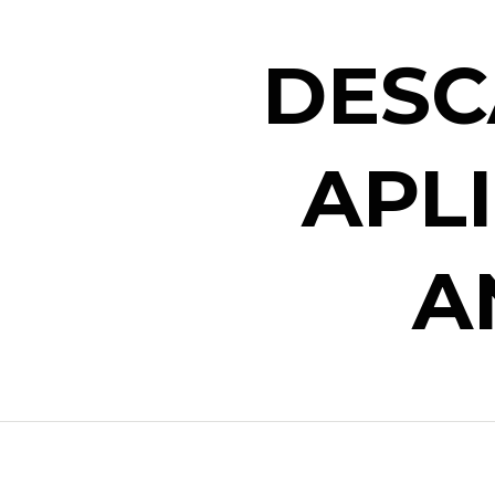
DESC
APL
A