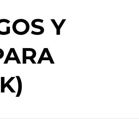
GOS Y
PARA
K)