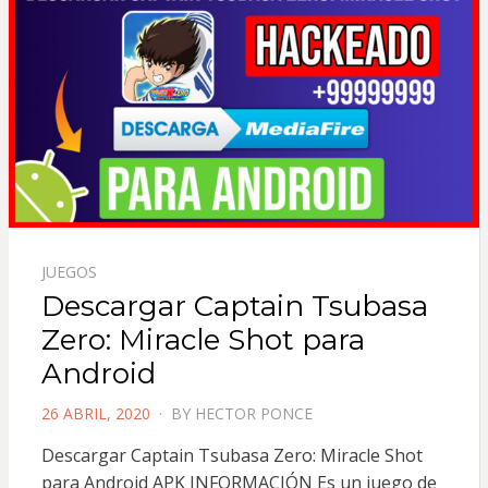
JUEGOS
Descargar Captain Tsubasa
Zero: Miracle Shot para
Android
POSTED
26 ABRIL, 2020
BY
HECTOR PONCE
ON
Descargar Captain Tsubasa Zero: Miracle Shot
para Android APK INFORMACIÓN Es un juego de