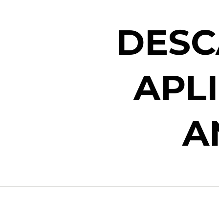
DESC
APL
A