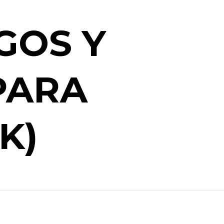
GOS Y
PARA
K)