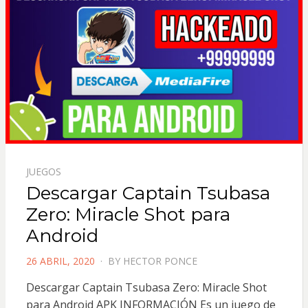
JUEGOS
Descargar Captain Tsubasa
Zero: Miracle Shot para
Android
POSTED
26 ABRIL, 2020
BY
HECTOR PONCE
ON
Descargar Captain Tsubasa Zero: Miracle Shot
para Android APK INFORMACIÓN Es un juego de