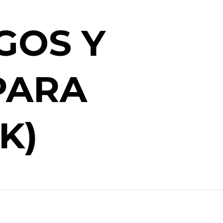
GOS Y
PARA
K)