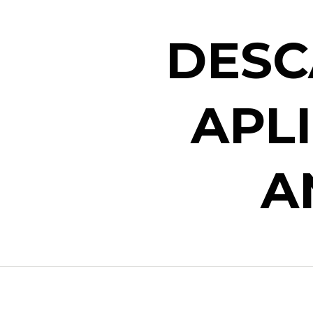
DESC
APL
A