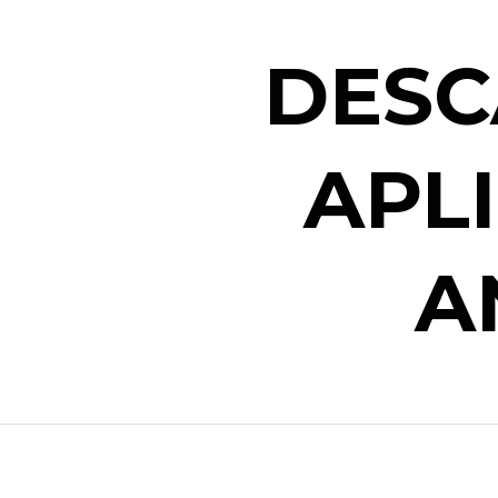
DESC
APL
A