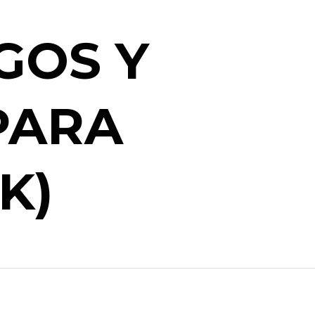
GOS Y
PARA
K)