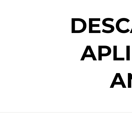
DESC
APL
A