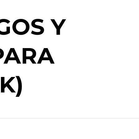
GOS Y
PARA
K)