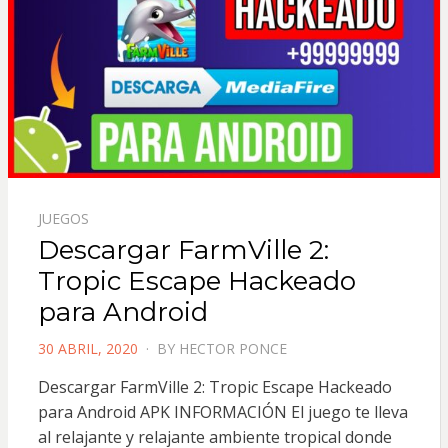
JUEGOS
Descargar FarmVille 2:
Tropic Escape Hackeado
para Android
POSTED
30 ABRIL, 2020
BY
HECTOR PONCE
ON
Descargar FarmVille 2: Tropic Escape Hackeado
para Android APK INFORMACIÓN El juego te lleva
al relajante y relajante ambiente tropical donde