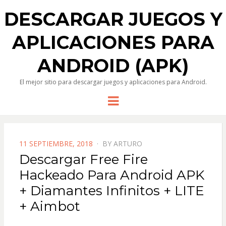
DESCARGAR JUEGOS Y
APLICACIONES PARA
ANDROID (APK)
El mejor sitio para descargar juegos y aplicaciones para Android.
Menu
POSTED
11 SEPTIEMBRE, 2018
BY
ARTURO
ON
Descargar Free Fire
Hackeado Para Android APK
+ Diamantes Infinitos + LITE
+ Aimbot