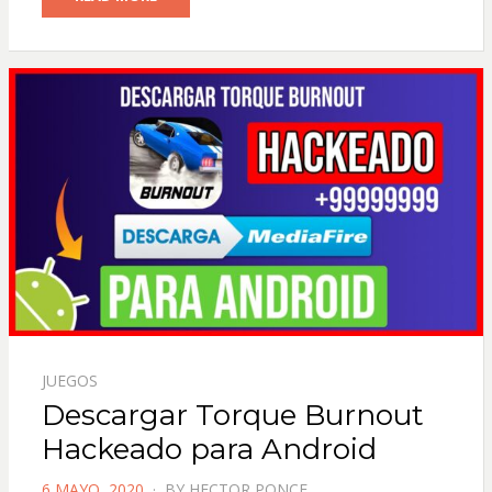
JUEGOS
Descargar Torque Burnout
Hackeado para Android
POSTED
6 MAYO, 2020
BY
HECTOR PONCE