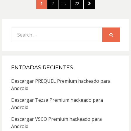
Paginación
PAGE
PAGE
PAGE
NEXT
1
2
…
22
de
PAGE
entradas
Search
for:
SEARCH
ENTRADAS RECIENTES
Descargar PREQUEL Premium hackeado para
Android
Descargar Tezza Premium hackeado para
Android
Descargar VSCO Premium hackeado para
Android