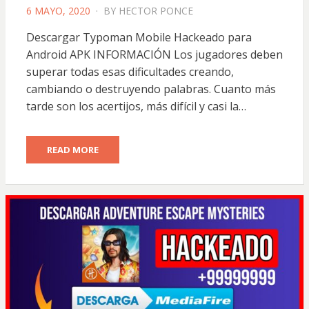
POSTED
6 MAYO, 2020
BY
HECTOR PONCE
ON
Descargar Typoman Mobile Hackeado para
Android APK INFORMACIÓN Los jugadores deben
superar todas esas dificultades creando,
cambiando o destruyendo palabras. Cuanto más
tarde son los acertijos, más difícil y casi la…
READ MORE