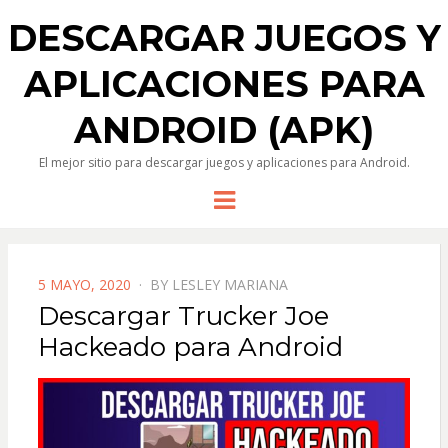
DESCARGAR JUEGOS Y
APLICACIONES PARA
ANDROID (APK)
El mejor sitio para descargar juegos y aplicaciones para Android.
Menu
POSTED
5 MAYO, 2020
BY
LESLEY MARIANA
ON
Descargar Trucker Joe
Hackeado para Android