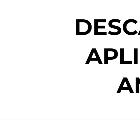
DESC
APL
A