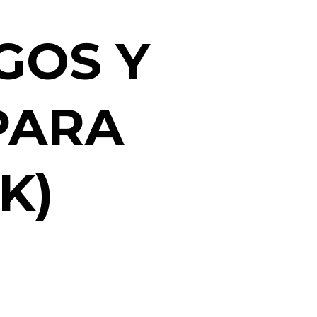
GOS Y
PARA
K)