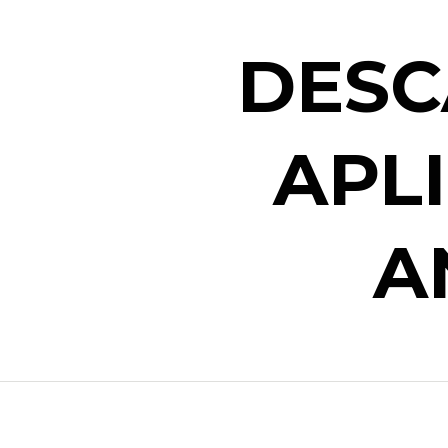
DESC
APL
A