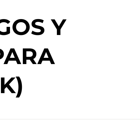
GOS Y
PARA
K)