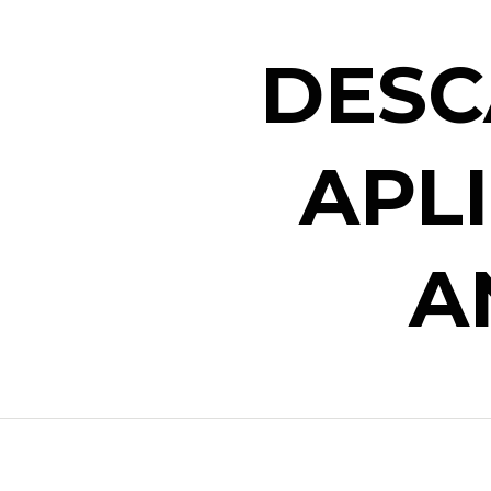
DESC
APL
A