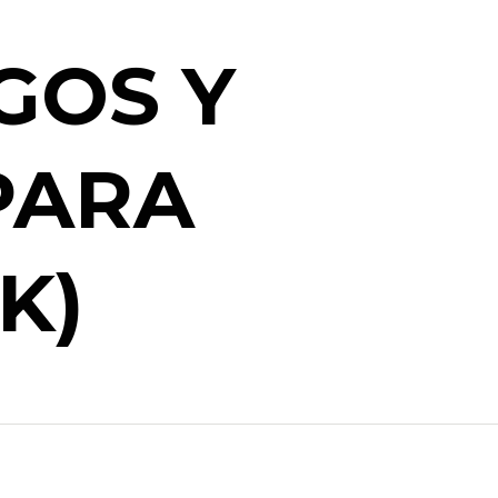
GOS Y
PARA
K)