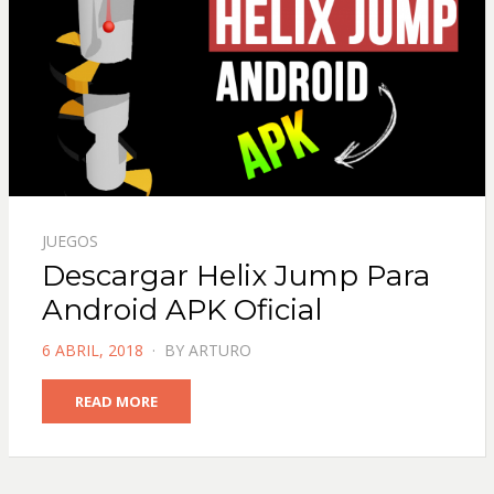
JUEGOS
Descargar Helix Jump Para
Android APK Oficial
POSTED
6 ABRIL, 2018
BY
ARTURO
ON
READ MORE